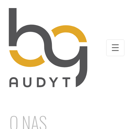
☰
O NAS