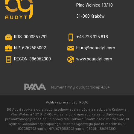
Plac Wolnica 13/10
31-060 Kraków
KRS: 0000857792
+48 728 325 818
NIP: 6762585002
biuro@bgaudyt.com
REGON: 386962300
www.bgaudyt.com
Numer firmy audytorskiej: 4304
Polityka prywatności RODO
BG Audyt spółka z ograniczoną odpowiedzialnością z siedzibą w Krakowie,
Plac Wolnica 13/10, 31-060 wpisana do Krajowego Rejestru Sądowego,
prowadzonego przez Sąd Rejonowy dla Krakowa Śródmieścia w Krakowie, XI
Wydział Gospodarczy Krajowego Rejestru Sądowego pod numerem KRS:
0000857792 numer NIP: 6762585002 numer REGON: 386962300.